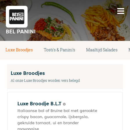
BEL PANINI
Luxe Broodjes
Tosti's & Panini's
Maaltijd Salades
Luxe Broodjes
Al onze Luxe Broodjes worden vers belegd
Luxe Broodje B.L.T
Italiaanse bol of Bruine bol met gerookte
crispy bacon, guacamole, ijsbergsla,
gekruide tomaat, ui en brander
mayonaise