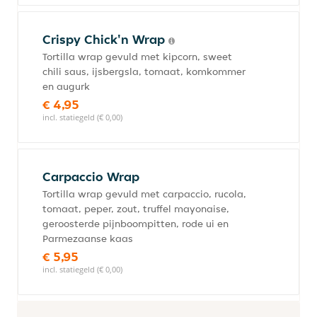
Crispy Chick'n Wrap
Tortilla wrap gevuld met kipcorn, sweet
chili saus, ijsbergsla, tomaat, komkommer
en augurk
€ 4,95
incl. statiegeld (€ 0,00)
Carpaccio Wrap
Tortilla wrap gevuld met carpaccio, rucola,
tomaat, peper, zout, truffel mayonaise,
geroosterde pijnboompitten, rode ui en
Parmezaanse kaas
€ 5,95
incl. statiegeld (€ 0,00)