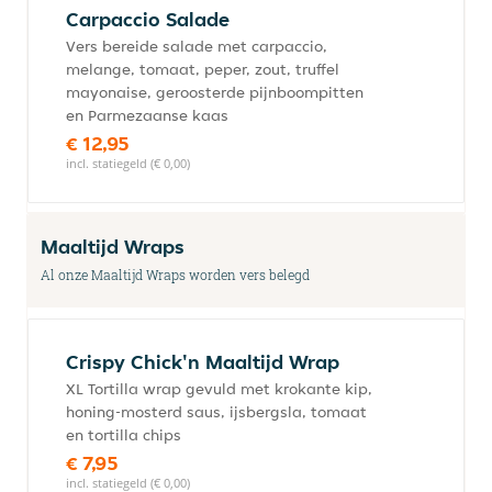
Carpaccio Salade
Vers bereide salade met carpaccio,
melange, tomaat, peper, zout, truffel
mayonaise, geroosterde pijnboompitten
en Parmezaanse kaas
€ 12,95
incl. statiegeld (€ 0,00)
Maaltijd Wraps
Al onze Maaltijd Wraps worden vers belegd
Crispy Chick'n Maaltijd Wrap
XL Tortilla wrap gevuld met krokante kip,
honing-mosterd saus, ijsbergsla, tomaat
en tortilla chips
€ 7,95
incl. statiegeld (€ 0,00)