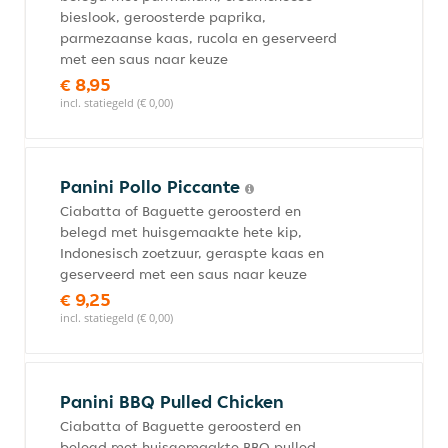
bieslook, geroosterde paprika,
parmezaanse kaas, rucola en geserveerd
met een saus naar keuze
€ 8,95
incl. statiegeld (€ 0,00)
Panini Pollo Piccante
Ciabatta of Baguette geroosterd en
belegd met huisgemaakte hete kip,
Indonesisch zoetzuur, geraspte kaas en
geserveerd met een saus naar keuze
€ 9,25
incl. statiegeld (€ 0,00)
Panini BBQ Pulled Chicken
Ciabatta of Baguette geroosterd en
belegd met huisgemaakte BBQ pulled