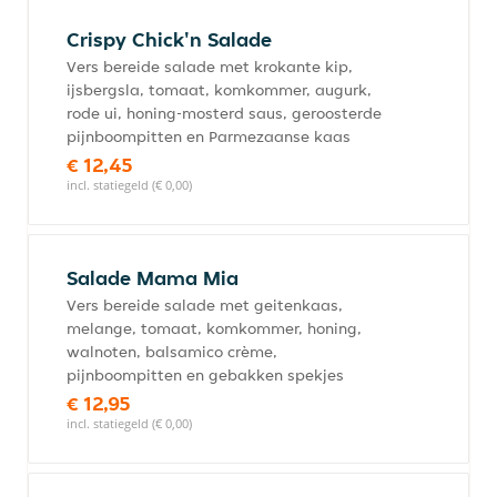
Crispy Chick'n Salade
Vers bereide salade met krokante kip,
ijsbergsla, tomaat, komkommer, augurk,
rode ui, honing-mosterd saus, geroosterde
pijnboompitten en Parmezaanse kaas
€ 12,45
incl. statiegeld (€ 0,00)
Salade Mama Mia
Vers bereide salade met geitenkaas,
melange, tomaat, komkommer, honing,
walnoten, balsamico crème,
pijnboompitten en gebakken spekjes
€ 12,95
incl. statiegeld (€ 0,00)