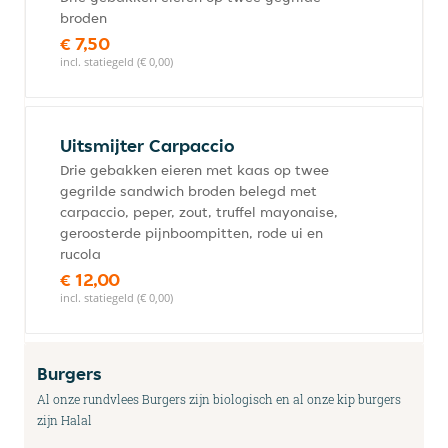
broden
€ 7,50
incl. statiegeld (€ 0,00)
Uitsmijter Carpaccio
Drie gebakken eieren met kaas op twee
gegrilde sandwich broden belegd met
carpaccio, peper, zout, truffel mayonaise,
geroosterde pijnboompitten, rode ui en
rucola
€ 12,00
incl. statiegeld (€ 0,00)
Burgers
Al onze rundvlees Burgers zijn biologisch en al onze kip burgers
zijn Halal