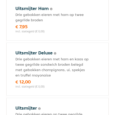
Uitsmijter Ham
Drie gebakken eieren met ham op twee
gegrilde broden
€ 7,95
incl. statiegeld (€ 0,00)
Uitsmijter Deluxe
Drie gebakken eieren met ham en kaas op
twee gegrilde sandwich broden belegd
met gebakken champignons, ui, spekjes
en truffel mayonaise
€ 12,00
incl. statiegeld (€ 0,00)
Uitsmijter
Drie gebakken eieren op twee gegrilde