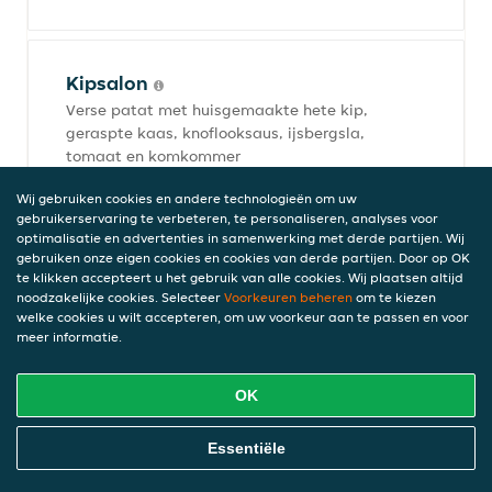
Kipsalon
Verse patat met huisgemaakte hete kip,
geraspte kaas, knoflooksaus, ijsbergsla,
tomaat en komkommer
€ 12,00
Wij gebruiken cookies en andere technologieën om uw
incl. statiegeld (€ 0,00)
gebruikerservaring te verbeteren, te personaliseren, analyses voor
optimalisatie en advertenties in samenwerking met derde partijen. Wij
gebruiken onze eigen cookies en cookies van derde partijen. Door op OK
te klikken accepteert u het gebruik van alle cookies. Wij plaatsen altijd
Schotels
noodzakelijke cookies. Selecteer
Voorkeuren beheren
om te kiezen
Al onze Schotels worden geserveerd met Verse Patat
welke cookies u wilt accepteren, om uw voorkeur aan te passen en voor
meer informatie.
OK
Loempia schotel
Loempia met verse patat, 1 stokje saté,
Online Eten Bestellen
Essentiële
satésaus, gefruite uien, gebakken ei, ham
en rundersalade